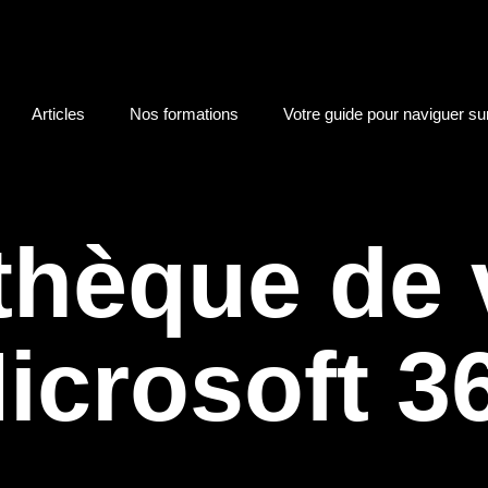
Articles
Nos formations
Votre guide pour naviguer su
othèque de 
icrosoft 3